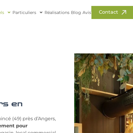
Contact
ls
Particuliers
Réalisations
Blog
Avis
rs en
incé (49) près d’Angers,
ement pour
agasin, local commercial,