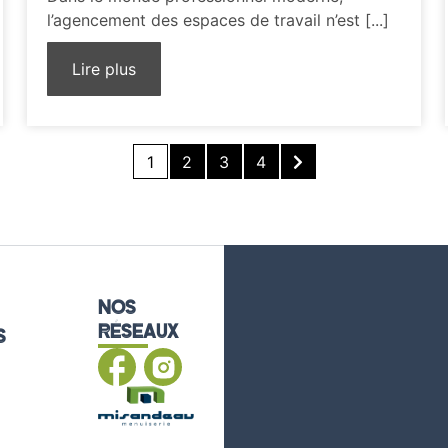
l’agencement des espaces de travail n’est [...]
Lire plus
1
2
3
4
NOS
RÉSEAUX
S
ard
les