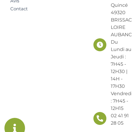
Avis
Quincé
Contact
49320
BRISSAC
LOIRE
AUBANC
Du
Lundi au
Jeudi :
7H45 -
12H30 |
14H -
17H30
Vendred
: 7H45 -
12H15
02 41 91
28 05