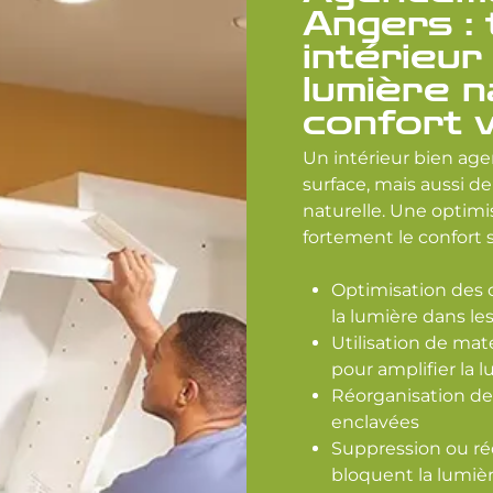
Angers :
intérieur
lumière n
confort v
Un intérieur bien a
surface, mais aussi de
naturelle. Une optimi
fortement le confort s
Optimisation des o
la lumière dans le
Utilisation de maté
pour amplifier la 
Réorganisation de
enclavées
Suppression ou réd
bloquent la lumiè