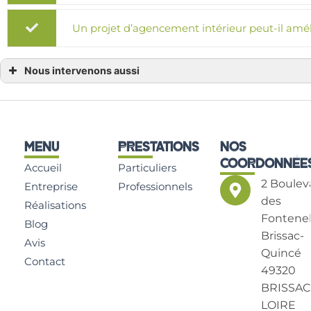
Un projet d’agencement intérieur peut-il améli
Nous intervenons aussi
Agencement intérieur à Ancenis
Agencement intérieur à Angers
Agencement intérieur à Bouchemaine
Agencement intérieur à Montrevault-sur-Èvre
Agencement intérieur à Beaupréau
Agencement intérieur à Mauges-sur-Loire
MENU
PRESTATIONS
NOS
Agencement intérieur à Chemillé-en-Anjou
Agencement intérieur à Saint-Georges-sur-Loire
COORDONNÉE
Accueil
Particuliers
Agencement intérieur à Rochefort-sur-Loire
Agencement intérieur à Cholet
2 Boulev
Entreprise
Professionnels
Agencement intérieur à Brissac-Quincé
des
Agencement intérieur à Mûrs-Erigné
Réalisations
Agencement intérieur à Tuffalun
Fontenel
Blog
Agencement intérieur à Doué-en-Anjou
Agencement intérieur à Beaulieu-sur-Layon
Brissac-
Avis
Agencement intérieur à Montreuil-Bellay
Quincé
Agencement intérieur à Sèvremoine
Contact
Agencement intérieur à Beaufort-en-Anjou
49320
BRISSAC
LOIRE