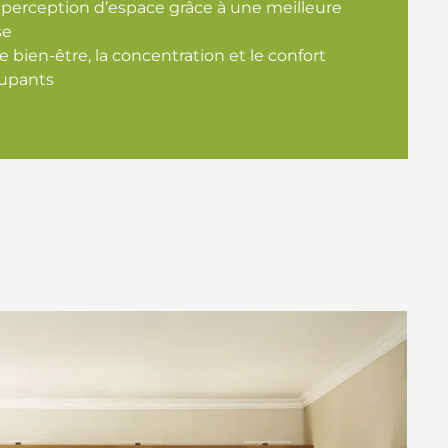
 perception d’espace grâce à une meilleure
se
e bien-être, la concentration et le confort
cupants