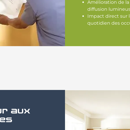
Amélioration de la
diffusion lumineu
Impact direct sur l
quotidien des oc
ur aux
des