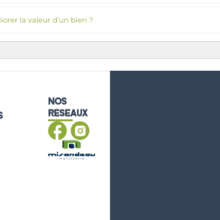
orer la valeur d’un bien ?
NOS
RÉSEAUX
S
ard
les